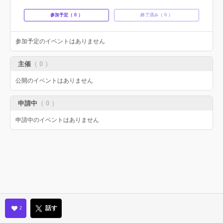
参加予定（ 0 ）
終了済み（ 0 ）
参加予定のイベントはありません
主催
（ 0 ）
公開のイベントはありません
申請中
（ 0 ）
申請中のイベントはありません
話す
2