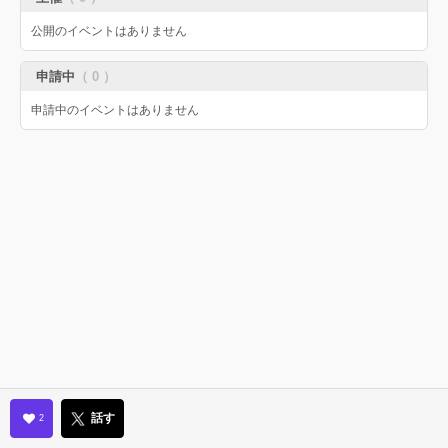
公開のイベントはありません
申請中
（ 0 ）
申請中のイベントはありません
話す
2