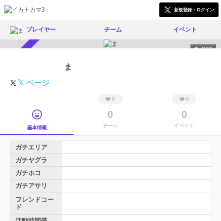
新規登録・ログイン
プレイヤー
チーム
イベント
332
スカウト受付中
ま
𝕏 ページ
0
0
0
0
チーム
イベント
基本情報
ガチエリア
ガチヤグラ
ガチホコ
ガチアサリ
フレンドコー
ド
活動時間帯