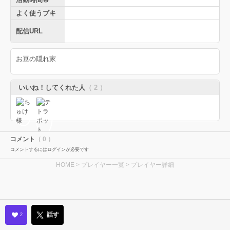
よく使うブキ
配信URL
お豆の隠れ家
いいね！してくれた人
（ 2 ）
コメント
（ 0 ）
コメントするにはログインが必要です
HOME
>
プレイヤー一覧
> プレイヤー詳細
話す
2