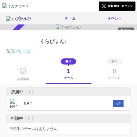
新規登録・ログイン
プレイヤー
チーム
イベント
563
スカウト受付中
くらぴょん♪
𝕏 ページ
0
0
1
0
チーム
イベント
基本情報
所属中
（ 1 ）
NA *
ガチ
申請中
（ 0 ）
申請中のチームはありません