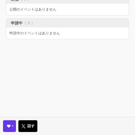
公開のイベントはありません
申請中
（ 0 ）
申請中のイベントはありません
話す
4