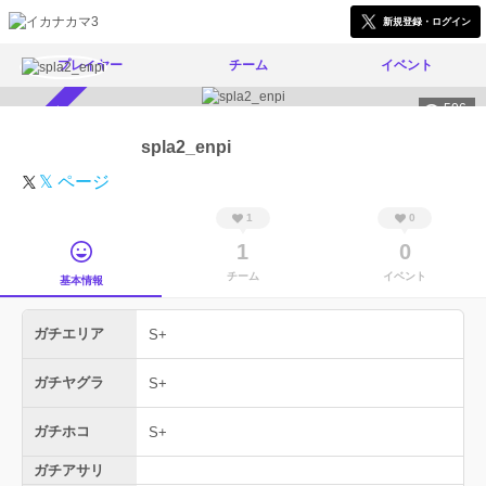
新規登録・ログイン
プレイヤー
チーム
イベント
506
スカウト受付中
spla2_enpi
𝕏 ページ
1
0
1
0
チーム
イベント
基本情報
ガチエリア
S+
ガチヤグラ
S+
ガチホコ
S+
ガチアサリ