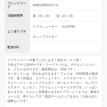
フレンドコー
604812893215です
ド
活動時間帯
夜（19 - 23）
深（23 - 03）
スプラシューター
N-ZAP85
よく使うブキ
ホットブラスター
配信URL
スプラトゥーン中毒でございます！前作カンスト勢！
今作はアサリ以外S+です！リーグマッチは、ガチもエンジョイ
も、どちらも行けます！最高順位は、32位です！
サーモンランは、言われば行きます！フェスは、2450程度が最高
です。使う武器は、スプラシューター、スプラローラー、スプラ
チャージャー、ホットブラスター、ボールドマーカー、ロングブ
ラスター、ヒッセン、プライムシューターコラボです。いっぱい
ありますが、ちゃんと全部使えますwスプラシューターは、最高チ
ョーシは、40ぐらいです！固定チーム入ってません！大会も出た
経験ないです！