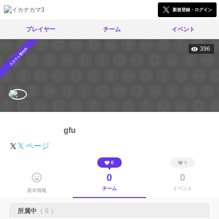
新規登録・ログイン
プレイヤー
チーム
イベント
396
スカウト受付中
gfu
𝕏 ページ
0
0
0
0
チーム
イベント
基本情報
所属中
（ 0 ）