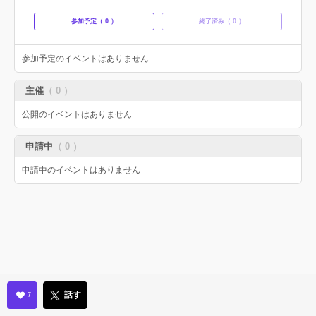
参加予定（ 0 ）
終了済み（ 0 ）
参加予定のイベントはありません
主催
（ 0 ）
公開のイベントはありません
申請中
（ 0 ）
申請中のイベントはありません
話す
7