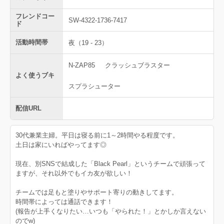
フレンドコー
SW-4322-1736-7417
ド
活動時間帯
夜（19 - 23）
N-ZAP85
クラッシュブラスター
よく使うブキ
スプラシューター
配信URL
30代兼業主婦。平日は寝る前に1～2時間やる程度です。
土日は家にいればやってます◎
現在、別SNSで結成した「Black Pearl」というチームで頑張って
ますが、それ以外でもイカ友が欲しい！
チームでは足もと塗りやサポート寄りの動きしてます。
時間帯によっては通話できます！
(報告が上手くなりたい…いつも「やられた！」とかしか言えない
のでw)