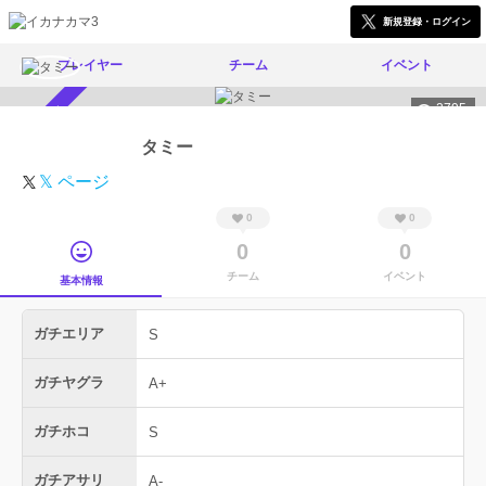
新規登録・ログイン
プレイヤー
チーム
イベント
2795
スカウト受付中
タミー
𝕏 ページ
0
0
0
0
チーム
イベント
基本情報
ガチエリア
S
ガチヤグラ
A+
ガチホコ
S
ガチアサリ
A-