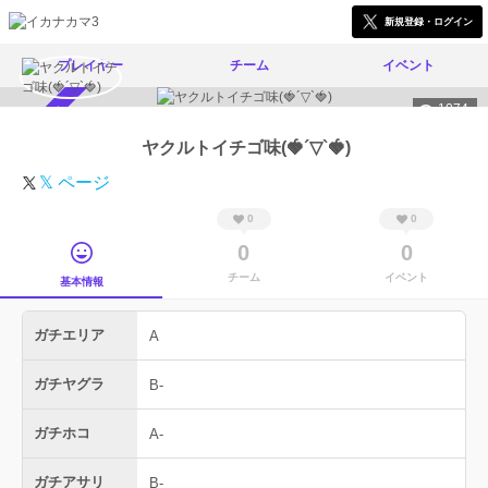
新規登録・ログイン
プレイヤー
チーム
イベント
1074
スカウト受付中
ヤクルトイチゴ味(🍓´▽`🍓)
𝕏 ページ
0
0
0
0
チーム
イベント
基本情報
ガチエリア
A
ガチヤグラ
B-
ガチホコ
A-
ガチアサリ
B-