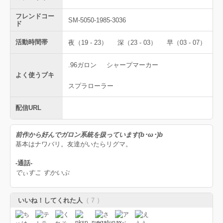
フレンドコー
SM-5050-1985-3036
ド
活動時間帯
夜（19 - 23）
深（23 - 03）
早（03 - 07）
.96ガロン
シャープマーカー
よく使うブキ
スプラローラー
配信URL
前作から好んでガロン系統を扱っています(b･ω･)b
基本はナワバリ。友達がいたらリグマ。
-通話-
でぃすこ すかいぷ
いいね！してくれた人
（ 7 ）