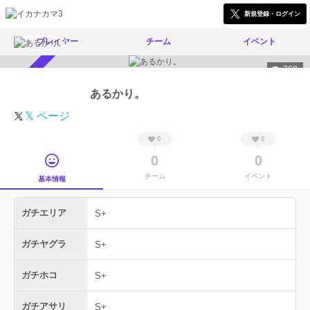
新規登録・ログイン
プレイヤー
チーム
イベント
768
スカウト受付中
あるかり。
𝕏 ページ
0
0
0
0
チーム
イベント
基本情報
ガチエリア
S+
ガチヤグラ
S+
ガチホコ
S+
ガチアサリ
S+