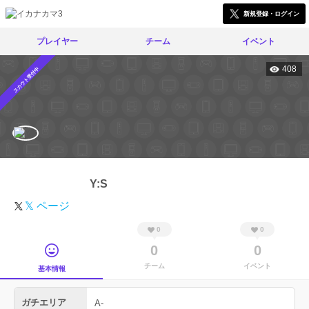
新規登録・ログイン
プレイヤー
チーム
イベント
408
スカウト受付中
Y:S
𝕏 ページ
0
0
0
0
チーム
イベント
基本情報
ガチエリア
A-