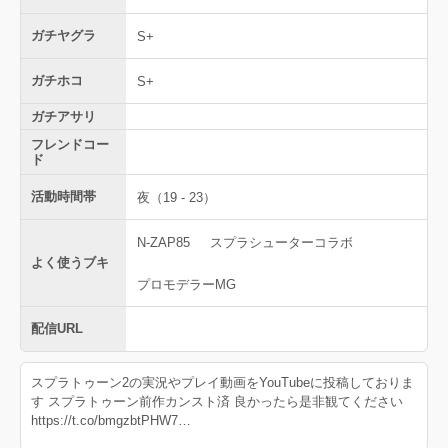
ガチヤグラ
S+
ガチホコ
S+
ガチアサリ
フレンドコー
ド
活動時間帯
夜（19 - 23）
N-ZAP85
スプラシューターコラボ
よく使うブキ
プロモデラーMG
配信URL
スプラトゥーン2の実況やプレイ動画をYouTubeに投稿しておりま
す スプラトゥーン前作カンスト済 良かったら是非観てください
https://t.co/bmgzbtPHW7…