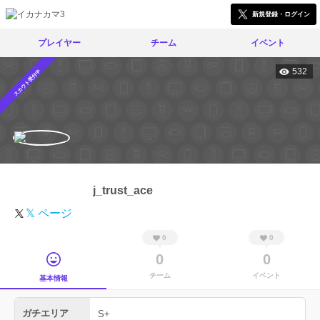
新規登録・ログイン
プレイヤー
チーム
イベント
532
スカウト受付中
j_trust_ace
𝕏 ページ
0
0
0
0
チーム
イベント
基本情報
ガチエリア
S+