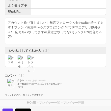
よく使うブキ
配信URL
アカウント作り直しました！無言フォローＯＫ👍✨switch持ってま
す！フレンド募集中〜☺スプラ2ランク74/ウデマエアサリ以外S
＋/一応ガルパやってますw(最近はやってない)ランク139総合力25
万↑
いいね！してくれた人
（ 3 ）
コメント
（ 1 ）
クラキ
2018年1月5日 18時20分
よければ自分のチームに入ってみませんか？
0
コメントするにはログインが必要です
HOME
>
プレイヤー一覧
> プレイヤー詳細