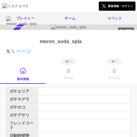
新規登録・ログイン
プレイヤー
チーム
イベント
309
スカウト受付中
meron_soda_spla
𝕏 ページ
0
0
0
0
チーム
イベント
基本情報
ガチエリア
ガチヤグラ
ガチホコ
ガチアサリ
フレンドコー
ド
活動時間帯