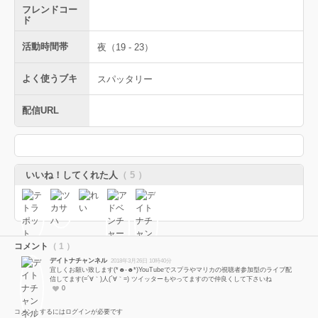
フレンドコー
ド
活動時間帯
夜（19 - 23）
よく使うブキ
スパッタリー
配信URL
いいね！してくれた人
（ 5 ）
コメント
（ 1 ）
デイトナチャンネル
2018年3月26日 10時40分
宜しくお願い致します(*☻-☻*)YouTubeでスプラやマリカの視聴者参加型のライブ配
信してます(=´∀｀)人(´∀｀=) ツイッターもやってますので仲良くして下さいね
0
コメントするにはログインが必要です