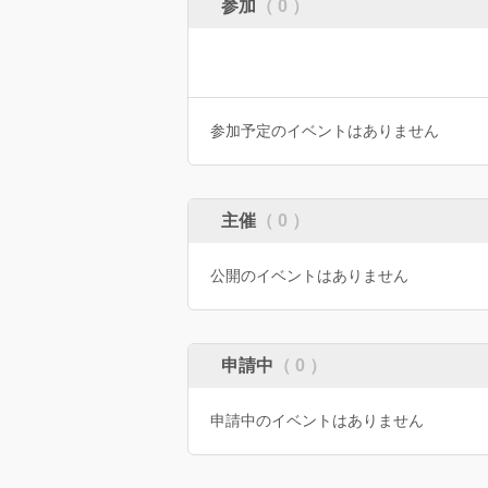
参加
（ 0 ）
参加予定のイベントはありません
主催
（ 0 ）
公開のイベントはありません
申請中
（ 0 ）
申請中のイベントはありません