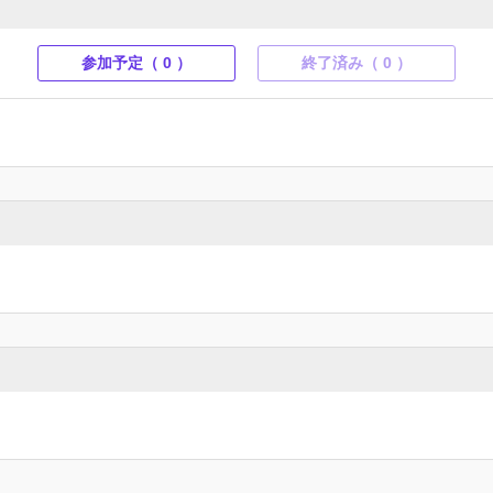
参加予定（ 0 ）
終了済み（ 0 ）