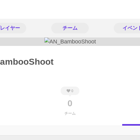
レイヤー
チーム
イベン
ambooShoot
0
0
チーム