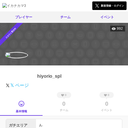
新規登録・ログイン
プレイヤー
チーム
イベント
992
スカウト受付中
hiyorio_spl
𝕏 ページ
0
0
0
0
チーム
イベント
基本情報
ガチエリア
A-