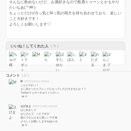
そんなに飲めないけど、お酒好きなので飲酒トゥーンとかもやり
たいなあ( *´艸`)
ちょっとだけのSっ気とMっ気の両方を持ち合わせており、楽しい
こと大好きです！
よろしくお願いします♡
いいね！してくれた人
（ 9 ）
コメント
（ 2 ）
M
2017年12月31日 7時49分
こんにちわっ！
もし良かったらフレンドになっていただけませんか？？
Twitterフォローさせてください♪
0
えびまよ
2018年1月28日 21時14分
はじめまして
おじさんで、へたですが
遊んでもらえると嬉しいです😃
よろしくお願いしますね(๑˃̵ᴗ˂̵)
0