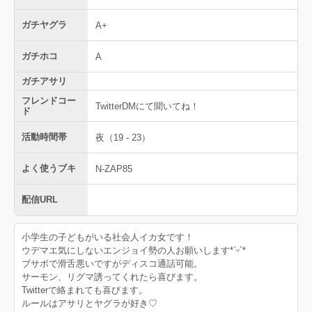
ガチヤグラ
A+
ガチホコ
A
ガチアサリ
フレンドコー
TwitterDMにて聞いてね！
ド
活動時間帯
夜（19 - 23）
よく使うブキ
N-ZAP85
配信URL
小学生の子どもがいる社会人イカ女です！
ウデマエ気にしないエンジョイ勢の人お願いします*ˊᵕˋ*
ブサボで滑舌悪いですがディスコ通話可能。
サーモン、リグマ誘ってくれたら喜びます。
Twitterで絡まれても喜びます。
ルールはアサリとヤグラが好き♡