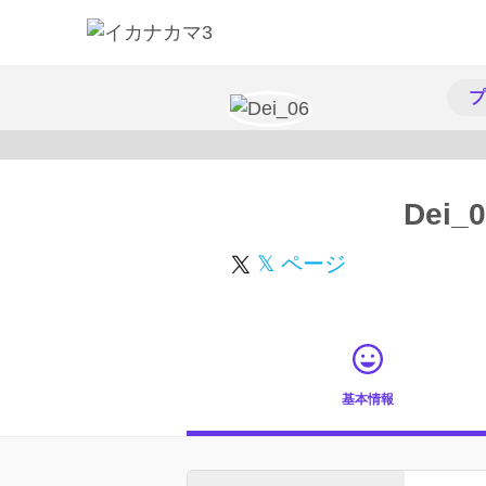
プ
Dei_
𝕏 ページ
基本情報