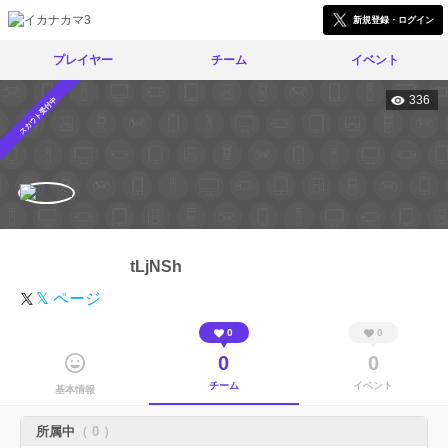
新規登録・ログイン
プレイヤー
チーム
イベント
336
スカウト受付中
tLjNSh
𝕏 ページ
0
0
0
0
チーム
イベント
基本情報
所属中
（ 0 ）