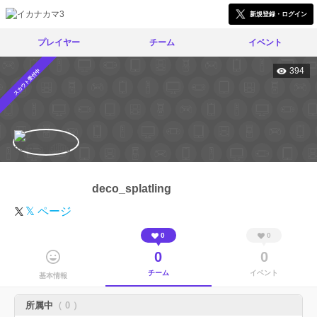
新規登録・ログイン
プレイヤー
チーム
イベント
394
スカウト受付中
deco_splatling
𝕏 ページ
0
0
0
0
チーム
イベント
基本情報
所属中
（ 0 ）