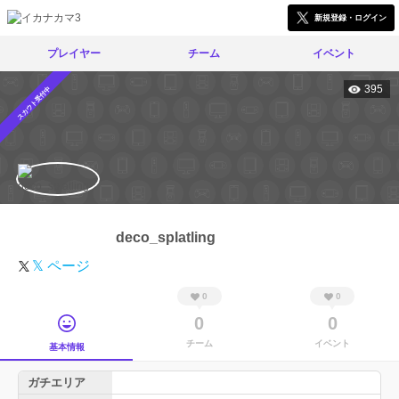
新規登録・ログイン
プレイヤー
チーム
イベント
395
スカウト受付中
deco_splatling
𝕏 ページ
0
0
0
0
チーム
イベント
基本情報
ガチエリア