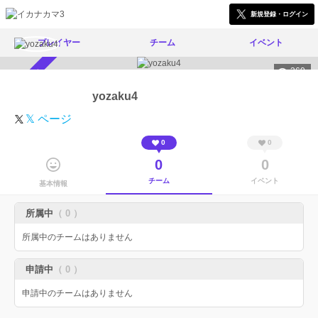
新規登録・ログイン
プレイヤー
チーム
イベント
360
スカウト受付中
yozaku4
𝕏 ページ
0
0
0
0
チーム
イベント
基本情報
所属中
（ 0 ）
所属中のチームはありません
申請中
（ 0 ）
申請中のチームはありません