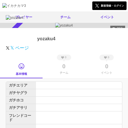
新規登録・ログイン
プレイヤー
チーム
イベント
361
スカウト受付中
yozaku4
𝕏 ページ
0
0
0
0
チーム
イベント
基本情報
ガチエリア
ガチヤグラ
ガチホコ
ガチアサリ
フレンドコー
ド