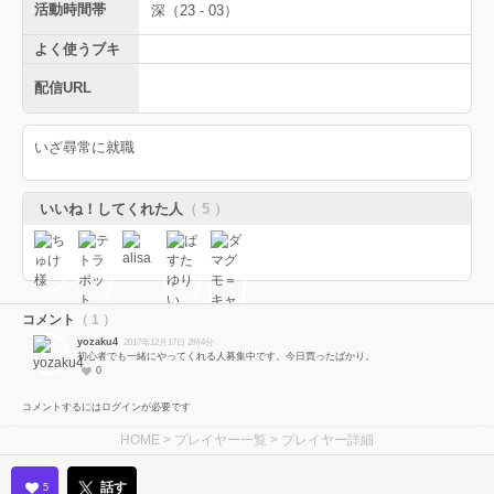
活動時間帯
深（23 - 03）
よく使うブキ
配信URL
いざ尋常に就職
いいね！してくれた人
（ 5 ）
コメント
（ 1 ）
yozaku4
2017年12月17日 2時4分
初心者でも一緒にやってくれる人募集中です。今日買ったばかり。
0
コメントするにはログインが必要です
HOME
>
プレイヤー一覧
> プレイヤー詳細
話す
5