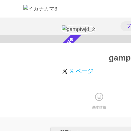
プ
スカウト受付中
gamp
𝕏 ページ
基本情報