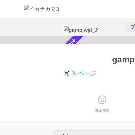
プ
スカウト受付中
gamp
𝕏 ページ
基本情報