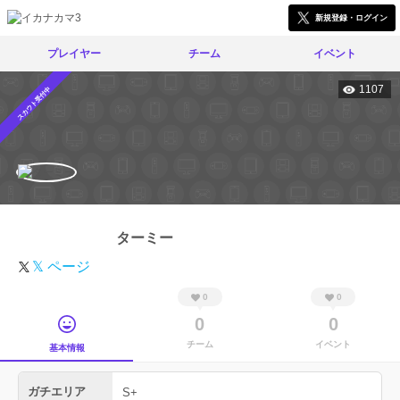
新規登録・ログイン
プレイヤー
チーム
イベント
1107
スカウト受付中
ターミー
𝕏 ページ
0
0
0
0
チーム
イベント
基本情報
ガチエリア
S+