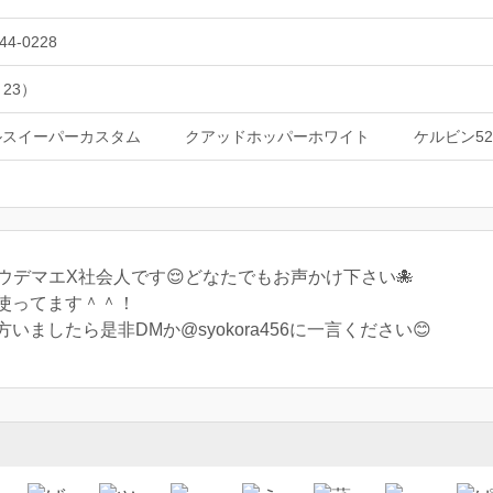
44-0228
 23）
ルスイーパーカスタム
クアッドホッパーホワイト
ケルビン52
ウデマエX社会人です😌どなたでもお声かけ下さい🐙
使ってます＾＾！
ましたら是非DMか@syokora456に一言ください😊