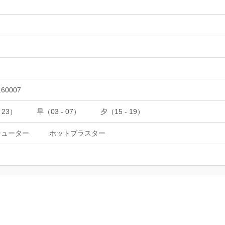
160007
 23）
早（03 - 07）
夕（15 - 19）
シューター
ホットブラスター