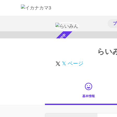
プ
スカウト受付中
らい
𝕏 ページ
基本情報