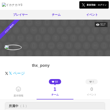
新規登録・ログイン
プレイヤー
チーム
イベント
517
スカウト受付中
thx_pony
𝕏 ページ
32
0
1
0
チーム
イベント
基本情報
所属中
（ 1 ）