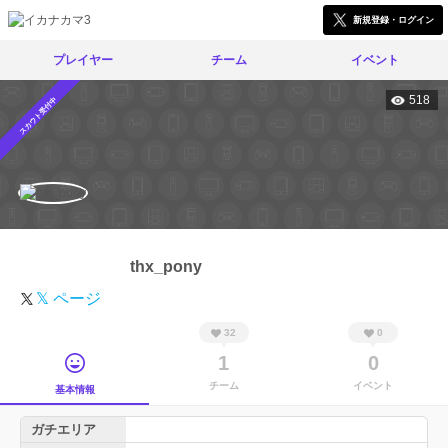
新規登録・ログイン
プレイヤー
チーム
イベント
518
スカウト受付中
thx_pony
𝕏 ページ
32
0
1
0
チーム
イベント
基本情報
ガチエリア