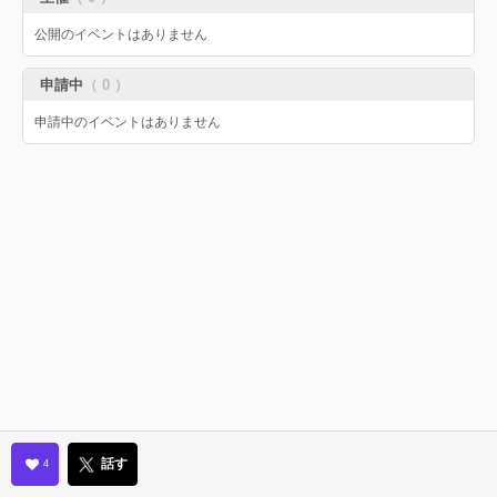
公開のイベントはありません
申請中
（ 0 ）
申請中のイベントはありません
話す
4