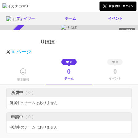
新規登録・ログイン
プレイヤー
チーム
イベント
624
スカウト受付中
りぽぽ
𝕏 ページ
0
0
0
0
チーム
イベント
基本情報
所属中
（ 0 ）
所属中のチームはありません
申請中
（ 0 ）
申請中のチームはありません