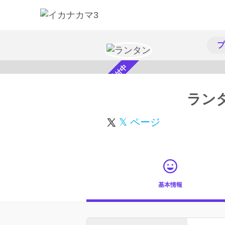
プ
スカウト受付中
ラン
𝕏 ページ
基本情報