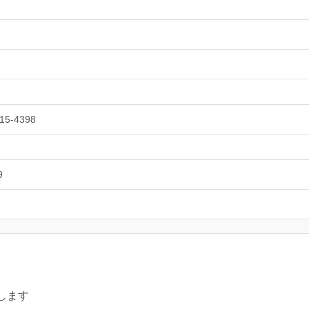
15-4398
9
いします