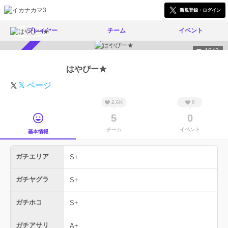
新規登録・ログイン
プレイヤー
チーム
イベント
1842
スカウト受付中
はやぴー★
𝕏 ページ
2.6K
0
5
0
チーム
イベント
基本情報
ガチエリア
S+
ガチヤグラ
S+
ガチホコ
S+
ガチアサリ
A+