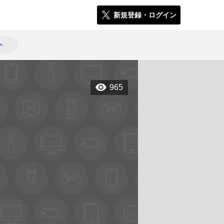
新規登録・ログイン
ト
965