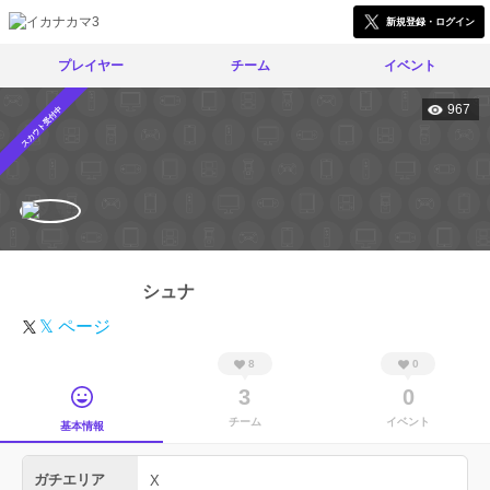
新規登録・ログイン
プレイヤー
チーム
イベント
967
スカウト受付中
シュナ
𝕏 ページ
8
0
3
0
チーム
イベント
基本情報
ガチエリア
X