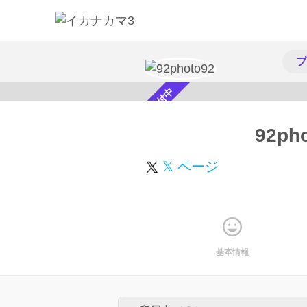
プ
スカウト受付中
92ph
𝕏 ページ
基本情報