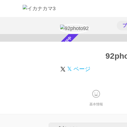
プ
スカウト受付中
92ph
𝕏 ページ
基本情報