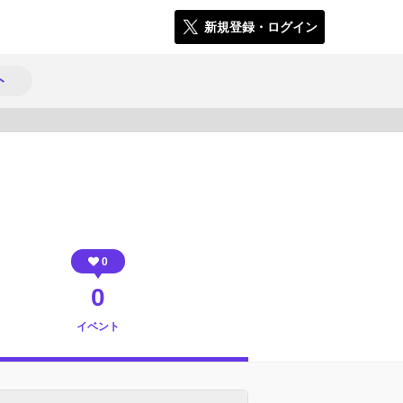
新規登録・ログイン
ト
316
0
0
イベント