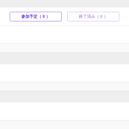
参加予定（ 0 ）
終了済み（ 0 ）