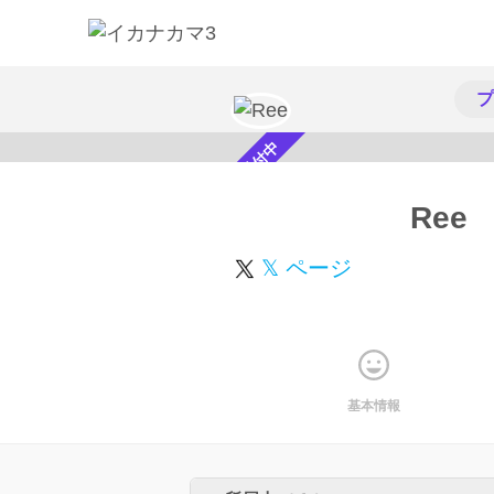
プ
スカウト受付中
Ree
𝕏 ページ
基本情報