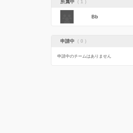
所属中
（ 1 ）
Bb
申請中
（ 0 ）
申請中のチームはありません