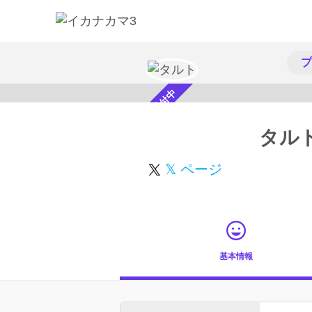
プ
スカウト受付中
タル
𝕏 ページ
基本情報