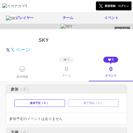
新規登録・ログイン
プレイヤー
チーム
イベント
546
SKY
𝕏 ページ
0
0
0
0
チーム
イベント
基本情報
参加
（ 0 ）
参加予定（ 0 ）
終了済み（ 0 ）
参加予定のイベントはありません
主催
（ 0 ）