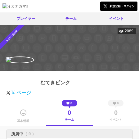
新規登録・ログイン
プレイヤー
チーム
イベント
2089
スカウト受付中
むてきピンク
𝕏 ページ
0
0
0
0
チーム
イベント
基本情報
所属中
（ 0 ）