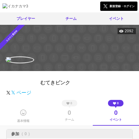
新規登録・ログイン
プレイヤー
チーム
イベント
2092
スカウト受付中
むてきピンク
𝕏 ページ
0
0
0
0
チーム
イベント
基本情報
参加
（ 0 ）