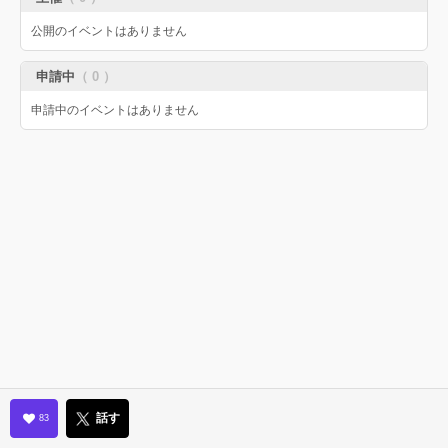
公開のイベントはありません
申請中
（ 0 ）
申請中のイベントはありません
話す
83