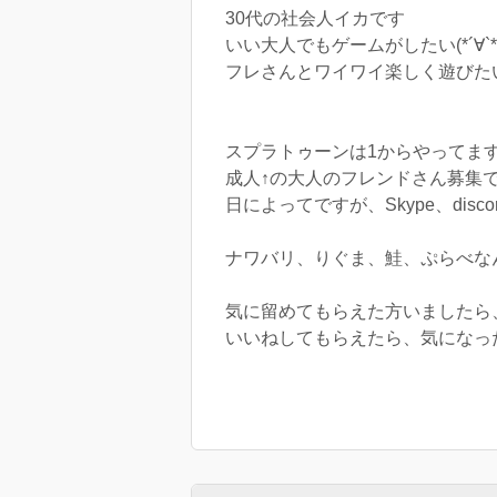
30代の社会人イカです
いい大人でもゲームがしたい(*´∀`*
フレさんとワイワイ楽しく遊びた
スプラトゥーンは1からやってま
成人↑の大人のフレンドさん募集
日によってですが、Skype、disc
ナワバリ、りぐま、鮭、ぷらべなんでも好
気に留めてもらえた方いましたら、鍵つ
いいねしてもらえたら、気になっ