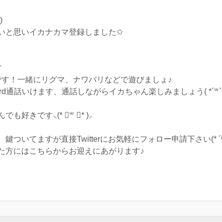
)
いと思いイカナカマ登録しました✩
す
です！一緒にリグマ、ナワバリなどで遊びましょ♪
ord通話いけます、通話しながらイカちゃん楽しみましょう( *´꒳`*
きです⸜(* ॑꒳ ॑* )⸝
いてますが直接Twitterにお気軽にフォロー申請下さい(* ´艸
た方にはこちらからお迎えにあがります♪