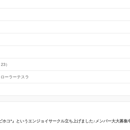
 23）
モローラーテスラ
ピホコ*』というエンジョイサークル立ち上げました♪メンバー大大募集