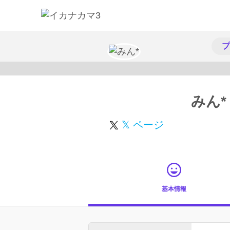
プ
みん*
𝕏 ページ
基本情報