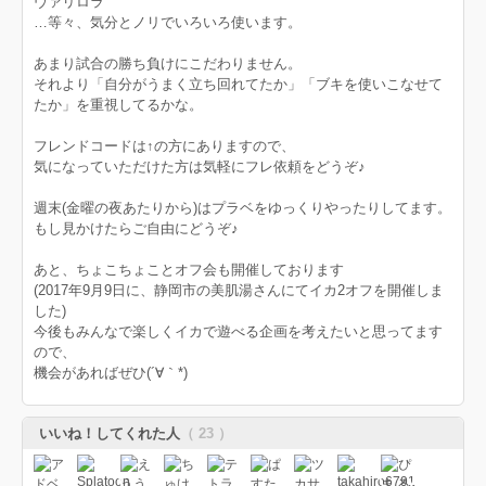
ヴァリロラ
…等々、気分とノリでいろいろ使います。
あまり試合の勝ち負けにこだわりません。
それより「自分がうまく立ち回れてたか」「ブキを使いこなせて
たか」を重視してるかな。
フレンドコードは↑の方にありますので、
気になっていただけた方は気軽にフレ依頼をどうぞ♪
週末(金曜の夜あたりから)はプラベをゆっくりやったりしてます。
もし見かけたらご自由にどうぞ♪
あと、ちょこちょことオフ会も開催しております
(2017年9月9日に、静岡市の美肌湯さんにてイカ2オフを開催しま
した)
今後もみんなで楽しくイカで遊べる企画を考えたいと思ってます
ので、
機会があればぜひ(´∀｀*)
いいね！してくれた人
（ 23 ）