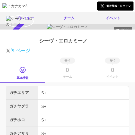
新規登録・ログイン
プレイヤー
チーム
イベント
2635
スカウト受付中
シーヴ・エロカミーノ
𝕏 ページ
0
0
0
0
チーム
イベント
基本情報
ガチエリア
S+
ガチヤグラ
S+
ガチホコ
S+
ガチアサリ
S+