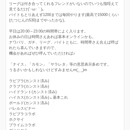
リーグは付き合ってくれるフレンドがいないのでいつも指咥えて
見てるだけ(´･ω･｀)。
バイトもとりあえず1200までは毎回やります(最高で15000くらい
(たつじんの530)までやったかな)。
平日は20:00～23:00の時間帯によく入ります。
お休みの日は時間さえあれば基本オンラインかも。
ナワバリ、ガチ、リーグ、バイトともに、時間帯さえ合えば呼ば
れたら喜んでいきますので、
機会があればぜひ呼んでいただければ♪
「ナイス」「カモン」「ヤラレタ」等の意思表示多めです。
うるさいかもしれないけどすみませんm(_ _)m
ラピブラ(カンスト済み)
クラブラ(カンスト済み)
ハイドラント(カンスト済み)
ハイカス(カンスト済み)←基本これ
ボールド(カンスト済み)
バレルスピナー
ラピブラコラボ
ホクサイ
プライムコラボ