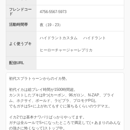
フレンドコー
4756-5567-5973
ド
活動時間帯
夜（19 - 23）
ハイドラントカスタム
ハイドラント
よく使うブキ
ヒーローチャージャーレプリカ
配信URL
初代スプラトゥーンからのイカ勢。
初代イカは総プレイ時間が1500時間超。
カンストしたブキは8つ(カーボン、96ガロン、N-ZAP、プライ
ム、ホクサイ、ボールド、ラピブラ、プロモデPG)。
でもガチはS+に上がれてもすぐに落ちるくらいのウデマエ。
イカ2では基本ナワバリばっかりやってます。
ガチは全ルールでS+になったところで満足して(＋あまりのみんな
の強さに怖くなって)ストップ中。