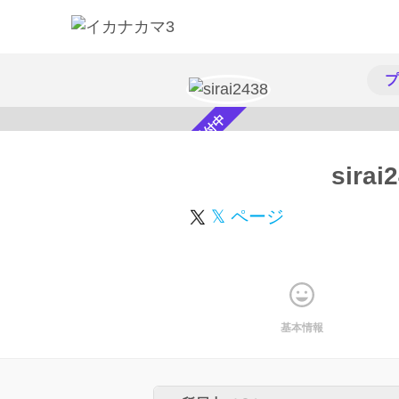
プ
スカウト受付中
sirai
𝕏 ページ
基本情報