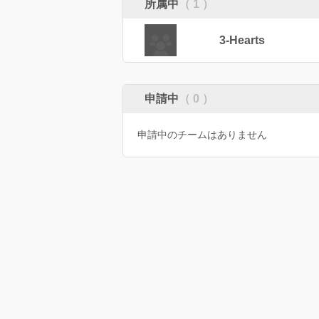
所属中
（ 1 ）
3-Hearts
申請中
（ 0 ）
申請中のチームはありません