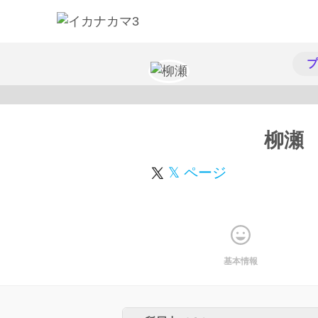
プ
柳瀬
𝕏 ページ
基本情報