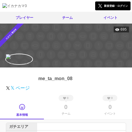
新規登録・ログイン
プレイヤー
チーム
イベント
695
スカウト受付中
me_ta_mon_08
𝕏 ページ
0
0
0
0
チーム
イベント
基本情報
ガチエリア