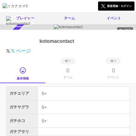
新規登録・ログイン
プレイヤー
チーム
イベント
377
スカウト受付中
kotomacontact
𝕏 ページ
0
0
0
0
チーム
イベント
基本情報
ガチエリア
S+
ガチヤグラ
S+
ガチホコ
S+
ガチアサリ